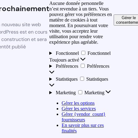
Aucune donnée personnelle
rochainement
n’est revendue à un tiers. Vous
pouvez gérer vos préférences en
Gérer le
matière de cookies à tout
consenteme
 nouveau site web
moment. En poursuivant votre
visite, vous acceptez leur
rdPress est en cours
utilisation pour rendre votre
 construction et sera
expérience plus agréable.
entôt publié
Fonctionnel
Fonctionnel
Toujours activé
Préférences
Préférences
Statistiques
Statistiques
Marketing
Marketing
Gérer les options
Gérer les services
Gérer {vendor_count}
fournisseurs
En savoir plus sur ces
finalités