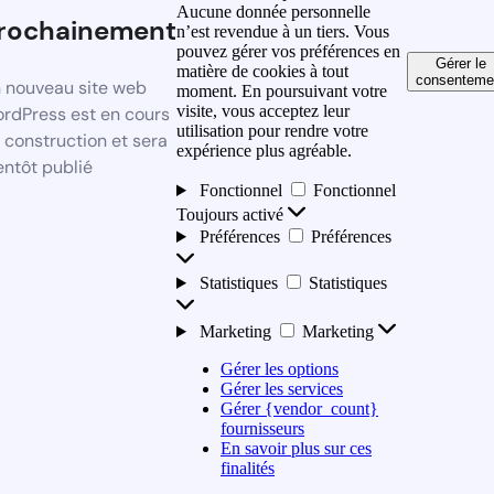
Aucune donnée personnelle
rochainement
n’est revendue à un tiers. Vous
pouvez gérer vos préférences en
Gérer le
matière de cookies à tout
consenteme
 nouveau site web
moment. En poursuivant votre
visite, vous acceptez leur
rdPress est en cours
utilisation pour rendre votre
 construction et sera
expérience plus agréable.
entôt publié
Fonctionnel
Fonctionnel
Toujours activé
Préférences
Préférences
Statistiques
Statistiques
Marketing
Marketing
Gérer les options
Gérer les services
Gérer {vendor_count}
fournisseurs
En savoir plus sur ces
finalités