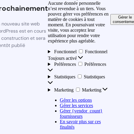
Aucune donnée personnelle
rochainement
n’est revendue à un tiers. Vous
pouvez gérer vos préférences en
Gérer le
matière de cookies à tout
consenteme
 nouveau site web
moment. En poursuivant votre
visite, vous acceptez leur
rdPress est en cours
utilisation pour rendre votre
 construction et sera
expérience plus agréable.
entôt publié
Fonctionnel
Fonctionnel
Toujours activé
Préférences
Préférences
Statistiques
Statistiques
Marketing
Marketing
Gérer les options
Gérer les services
Gérer {vendor_count}
fournisseurs
En savoir plus sur ces
finalités